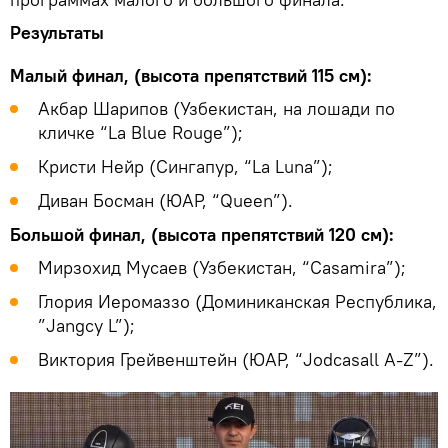
Результаты
Малый финал, (высота препятствий 115 см):
Акбар Шарипов (Узбекистан, на лошади по
кличке “La Blue Rouge”);
Кристи Нейр (Сингапур, “La Luna”);
Диван Босман (ЮАР, “Queen”).
Большой финал, (высота препятствий 120 см):
Мирзохид Мусаев (Узбекистан, “Casamira”);
Глория Иеромаззо (Доминиканская Республика,
”Jangcy L”);
Виктория Грейвенштейн (ЮАР, “Jodcasall A-Z”).