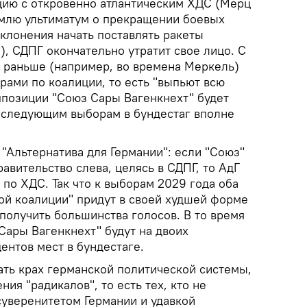
ицию с откровенно атлантическим ХДС (Мерц
млю ультиматум о прекращении боевых
отклонения начать поставлять ракеты
), СДПГ окончательно утратит свое лицо. С
а раньше (например, во времена Меркель)
рами по коалиции, то есть "выпьют всю
ппозиции "Союз Сары Вагенкнехт" будет
к следующим выборам в бундестаг вполне
 "Альтернатива для Германии": если "Союз"
равительство слева, целясь в СДПГ, то АдГ
я по ХДС. Так что к выборам 2029 года оба
ой коалиции" придут в своей худшей форме
 получить большинства голосов. В то время
Сары Вагенкнехт" будут на двоих
ентов мест в бундестаге.
ачать крах германской политической системы,
ия "радикалов", то есть тех, кто не
суверенитетом Германии и удавкой