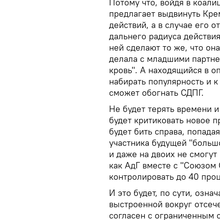
Потому что, войдя в коал
предлагает выдвинуть Кре
действий, а в случае его 
дальнего радиуса действия
ней сделают то же, что он
делала с младшими партне
кровь". А находящийся в о
набирать популярность и 
сможет обогнать СДПГ.
Не будет терять времени и
будет критиковать новое п
будет бить справа, попада
участника будущей "больш
и даже на двоих не смогут
как АдГ вместе с "Союзом 
контролировать до 40 проц
И это будет, по сути, озн
выстроенной вокруг отсечен
согласен с ограниченным 