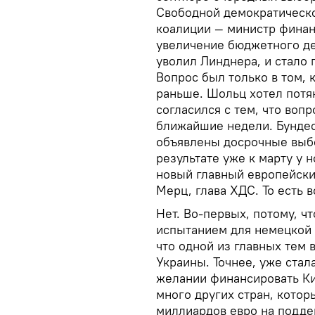
Свободной демократическо
коалиции — министр финан
увеличение бюджетного д
уволил Линднера, и стало 
Вопрос был только в том, 
раньше. Шольц хотел потя
согласился с тем, что воп
ближайшие недели. Бундес
объявлены досрочные выбо
результате уже к марту у 
новый главный европейски
Мерц, глава ХДС. То есть в
Нет. Во-первых, потому, ч
испытанием для немецкой 
что одной из главных тем
Украины. Точнее, уже ста
желании финансировать Ки
много других стран, котор
миллиардов евро на поддер