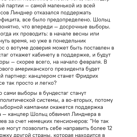
й партии — самой маленькой из всей
сов Линднер отказался поддержать
ефицита, все было предопределено. Шольц
понятно, что впереди — досрочные выборы.
когда их проводить: в начале весны или
нуть время, но уже в понедельник
рос о вотуме доверия может быть поставлен в
таг откажет кабинету в поддержке, и будут
ры — скорее всего, на начало февраля. В
нового американского президента будет
й партнер: канцлером станет Фридрих
се так просто и легко?
то сами выборы в бундестаг станут
политической системы, а во-вторых, потому
 выборной кампании окажется поддержка
ла — канцлер Шольц обвинил Линднера в
ев за счет немецких пенсионеров: "Не так
ые могут позволить себе направить более 12
жку другой страны, которая находится в