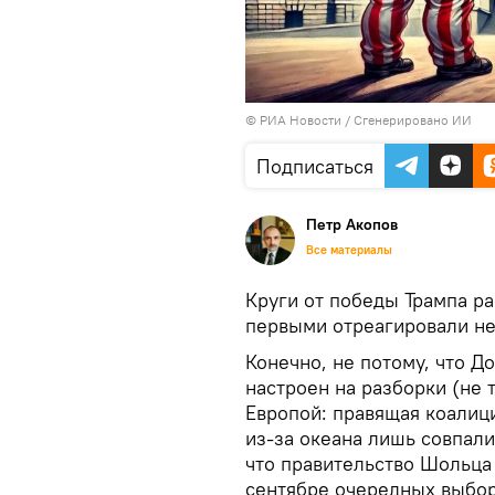
© РИА Новости / Сгенерировано ИИ
Подписаться
Петр Акопов
Все материалы
Круги от победы Трампа р
первыми отреагировали н
Конечно, не потому, что 
настроен на разборки (не
Европой: правящая коалиц
из-за океана лишь совпали
что правительство Шольца
сентябре очередных выборо