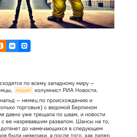
асходятся по всему западному миру —
емцы,
пишет
колумнист РИА Новости.
Дональд — немец по происхождению и
 только торговые) с ведомой Берлином
ия давно уже трещала по швам, и новости
 с ее назревавшим развалом. Шансы на то,
 дотянет до намечающихся в следующем
в были невелики, а после того, как лидер