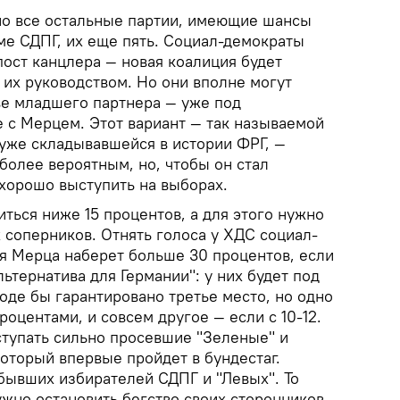
но все остальные партии, имеющие шансы
оме СДПГ, их еще пять. Социал-демократы
ост канцлера — новая коалиция будет
 их руководством. Но они вполне могут
тве младшего партнера — уже под
е с Мерцем. Этот вариант — так называемой
 уже складывавшейся в истории ФРГ, —
более вероятным, но, чтобы он стал
хорошо выступить на выборах.
иться ниже 15 процентов, а для этого нужно
 соперников. Отнять голоса у ХДС социал-
ия Мерца наберет больше 30 процентов, если
льтернатива для Германии": у них будет под
роде бы гарантировано третье место, но одно
процентами, и совсем другое — если с 10-12.
аступать сильно просевшие "Зеленые" и
оторый впервые пройдет в бундестаг.
 бывших избирателей СДПГ и "Левых". То
ужно остановить бегство своих сторонников