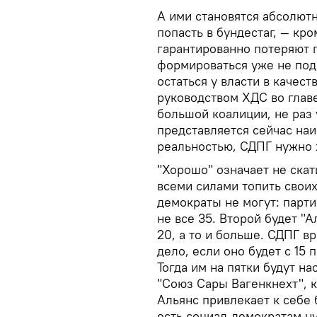
А ими становятся абсолют
попасть в бундестаг, — кр
гарантированно потеряют п
формироваться уже не под
остаться у власти в качес
руководством ХДС во глав
большой коалиции, не раз
представляется сейчас наи
реальностью, СДПГ нужно 
"Хорошо" означает не скат
всеми силами топить своих
демократы не могут: парт
не все 35. Второй будет "А
20, а то и больше. СДПГ в
дело, если оно будет с 15 
Тогда им на пятки будут н
"Союз Сары Вагенкнехт", к
Альянс привлекает к себе
есть социал-демократам н