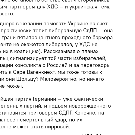
ным партнером для ХДС — и украинская тема
всего.
днера в желании помогать Украине за счет
 практически топит либеральную СвДП — она
а грани пятипроцентного проходного барьера
менте не окажется либералов, у ХДС не
 их в коалицию). Рассказывая о планах
льц сигнализирует той части избирателей,
лации конфликта с Россией и за переговоры
ить к Саре Вагенкнехт, мы тоже готовы к
ли они Шольцу? Маловероятно, но ничего
не может.
йшая партия Германии — уже фактически
степенных партий, и подъем новорожденного
становится приговором СДПГ. Конечно, на
нанесен смертельный удар, но их
олне может стать пирровой.