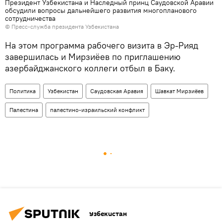
Президент Узбекистана и Наследный принц Саудовской Аравии
обсудили вопросы дальнейшего развития многопланового
сотрудничества
© Пресс-служба президента Узбекистана
На этом программа рабочего визита в Эр-Рияд
завершилась и Мирзиёев по приглашению
азербайджанского коллеги отбыл в Баку.
Политика
Узбекистан
Саудовская Аравия
Шавкат Мирзиёев
Палестина
палестино-израильский конфликт
Узбекистан