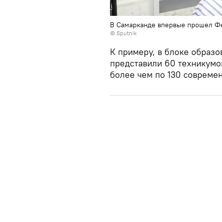
В Самарканде впервые прошел Фе
© Sputnik
К примеру, в блоке образ
представили 60 техникумов
более чем по 130 совреме