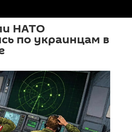
ли НАТО
сь по украинцам в
е