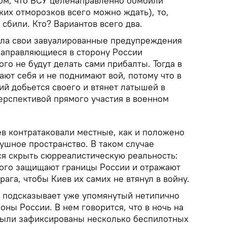
том, что ВСУ целенаправленно бомбили
ких отморозков всего можно ждать), то,
 сбили. Кто? Вариантов всего два.
ла свои завуалированные предупреждения
направляющиеся в сторону России
ого не будут делать сами прибалты. Тогда в
ают себя и не поднимают вой, потому что в
ий добьется своего и втянет латышей в
ерспективой прямого участия в военном
ев контратаковали местные, как и положено
ушное пространство. В таком случае
ся скрыть сюрреалистическую реальность:
ого защищают границы России и отражают
рага, чтобы Киев их самих не втянул в войну.
 подсказывает уже упомянутый нетипично
ны России. В нем говорится, что в ночь на
 были зафиксированы несколько беспилотных