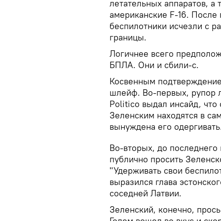
летательных аппаратов, а 
американские F-16. После 
беспилотники исчезли с р
границы.
Логичнее всего предположи
БПЛА. Они и сбили-с.
Косвенным подтверждение
шлейф. Во-первых, рупор 
Politico выдал инсайд, чт
Зеленским находятся в сам
вынуждена его одергивать.
Во-вторых, до последнего
публично просить Зеленско
"Удерживать свои беспило
выразился глава эстонско
соседней Латвии.
Зеленский, конечно, прось
Голем вошел во вкус и ско