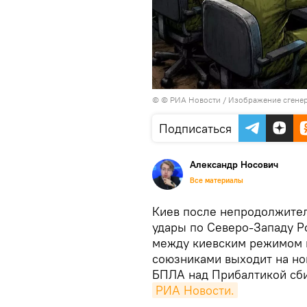
© © РИА Новости / Изображение сгене
Подписаться
Александр Носович
Все материалы
Киев после непродолжител
удары по Северо-Западу Р
между киевским режимом 
союзниками выходит на нов
БПЛА над Прибалтикой сби
РИА Новости.