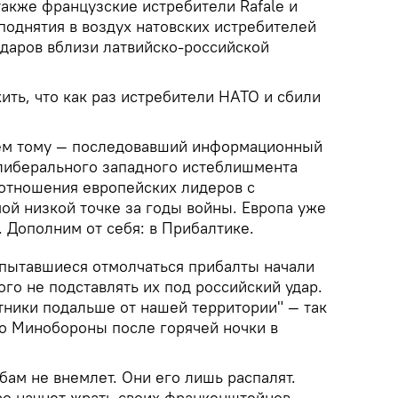
также французские истребители Rafale и
поднятия в воздух натовских истребителей
адаров вблизи латвийско-российской
ть, что как раз истребители НАТО и сбили
м тому — последовавший информационный
либерального западного истеблишмента
о отношения европейских лидеров с
ой низкой точке за годы войны. Европа уже
 Дополним от себя: в Прибалтике.
 пытавшиеся отмолчаться прибалты начали
го не подставлять их под российский удар.
тники подальше от нашей территории" — так
го Минобороны после горячей ночки в
бам не внемлет. Они его лишь распалят.
ро начнет жрать своих франкенштейнов.