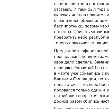
националистов и противник
отставку. И таки был туда 
включая членов правительс
ограничился объяснением, 
беспилотники, потому что
объекты. Сбивать украинск
превратить небо республик
теперь практически нацио
Преданность официальной 
проявилась в попытке заме
свое дело сделала. Замен
если уж с Украиной без ск
в марте уже сбивались с к
Балтии и Финляндии, но то
целая атака — из всех бес
прорвался только один, а 
латвийские энергетические
дронов разом сбились наст