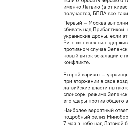
Если отбросить версию о 
именно Латвию (а от киевс
получается, БПЛА все-таки
Первый — Москва выполни
сбивать над Прибалтикой 
украинские дроны, если эт
Риге изо всех сил сдержив
противном случае Зеленск
новый виток эскалации с п
конфликте.
Второй вариант — украинц
при вторжении в свое возд
латвийские власти пытают
спонсоры режима Зеленск
его удары против общего в
Наиболее вероятный ответ
подробный релиз Миноборо
7 мая в небе над Латвией