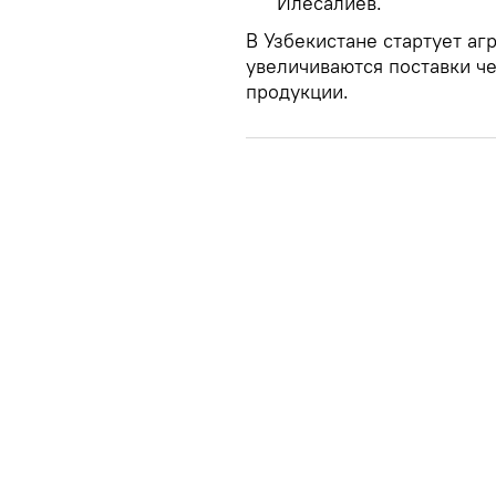
Илесалиев.
В Узбекистане стартует а
увеличиваются поставки ч
продукции.