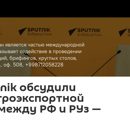
ан является частью международной
азывает содействие в проведении
ий, брифингов, круглых столов,
А, оф. 508, +998712058228
nik обсудили
гроэкспортной
между РФ и РУз —