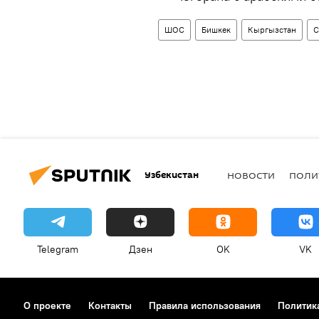
ШОС
Бишкек
Кыргызстан
С
Узбекистан
НОВОСТИ
ПОЛИ
Telegram
Дзен
OK
VK
О проекте
Контакты
Правила использования
Политик