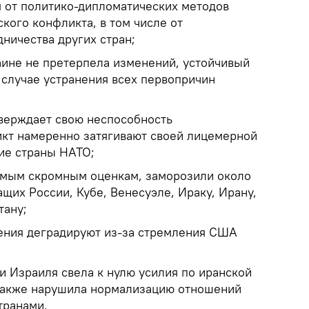
я от политико-дипломатических методов
кого конфликта, в том числе от
ничества других стран;
аине не претерпела изменений, устойчивый
 случае устранения всех первопричин
тверждает свою неспособность
икт намеренно затягивают своей лицемерной
ие страны НАТО;
амым скромным оценкам, заморозили около
щих России, Кубе, Венесуэле, Ираку, Ирану,
тану;
ния деградируют из-за стремления США
и Израиля свела к нулю усилия по иранской
 также нарушила нормализацию отношений
транами.