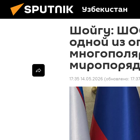
Узбекистан
Шойгу: ШО
одной из о
многополя
миропоряд
17:35 14.05.2026
(обновлено:
17:3