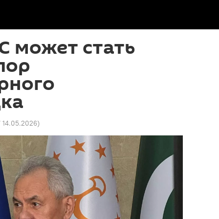
С может стать
пор
рного
ка
7 14.05.2026
)