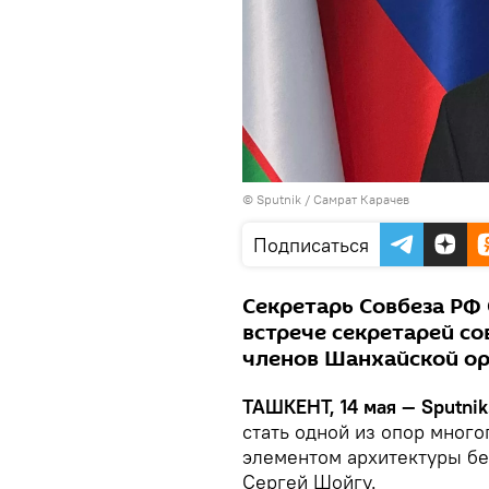
© Sputnik / Самрат Карачев
Подписаться
Секретарь Совбеза РФ 
встрече секретарей со
членов Шанхайской ор
ТАШКЕНТ, 14 мая — Sputnik
стать одной из опор мног
элементом архитектуры бе
Сергей Шойгу.