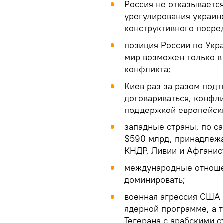
Россия не отказываетс
урегулирования украинс
конструктивного посред
позиция России по Укр
мир возможен только в
конфликта;
Киев раз за разом под
договариваться, конфл
поддержкой европейск
западные страны, по с
$590 млрд, принадлежа
КНДР, Ливии и Афганис
международные отноше
доминировать;
военная агрессия США 
ядерной программе, а
Тегерана с арабскими с