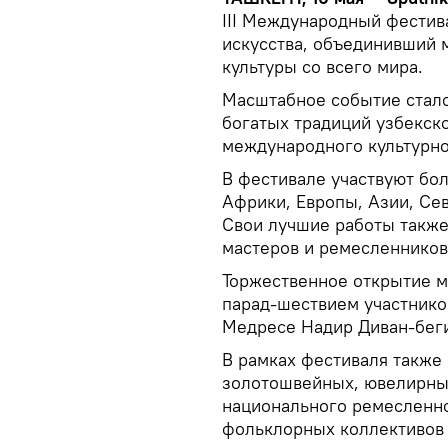
III Международный фестив
искусства, объединивший 
культуры со всего мира.
Масштабное событие стал
богатых традиций узбекск
международного культурно
В фестивале участвуют бол
Африки, Европы, Азии, Се
Свои лучшие работы такж
мастеров и ремесленников
Торжественное открытие 
парад-шествием участнико
Медресе Надир Диван-бег
В рамках фестиваля также
золотошвейных, ювелирных
национального ремесленно
фольклорных коллективов 