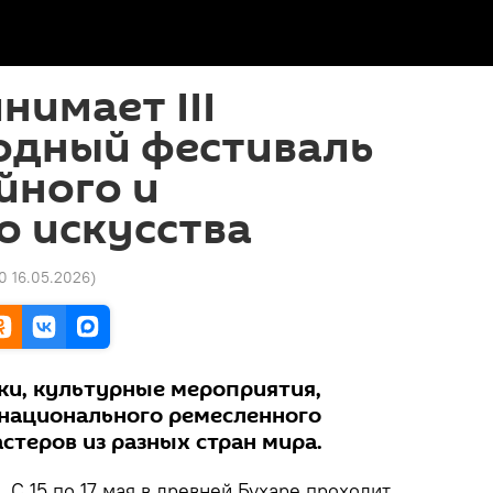
нимает III
дный фестиваль
йного и
о искусства
20 16.05.2026
)
ки, культурные мероприятия,
национального ремесленного
астеров из разных стран мира.
k.
С 15 по 17 мая в древней Бухаре проходит