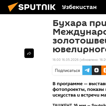
Узбекистан
Бухара при
Междунаро
золотошве
ювелирног
16:00 16.05.2026
(обновлено:
16:
Подписаться
В программе — выстав
фотопроекты, показы 
искусства и встречи м
ТАШКЕНТ, 16 мая — Sputni