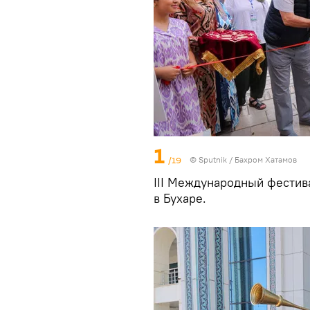
1
/19
© Sputnik / Бахром Хатамов
III Международный фестив
в Бухаре.