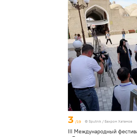
3
/19
© Sputnik / Бахром Хатамов
III Международный фестив