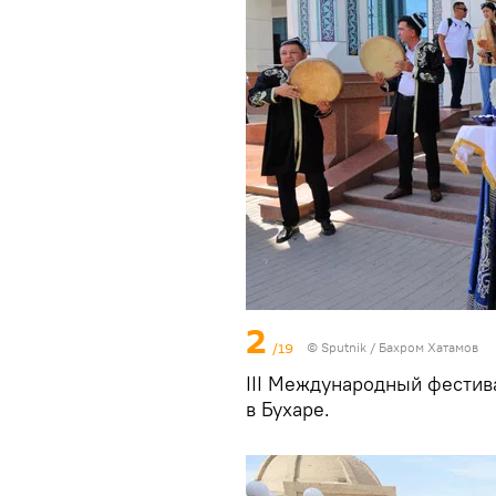
2
/19
© Sputnik / Бахром Хатамов
III Международный фестив
в Бухаре.