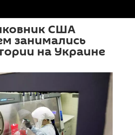
лковник США
ем занимались
тории на Украине