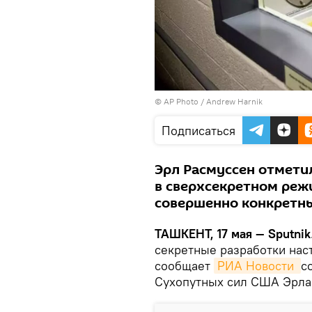
© AP Photo / Andrew Harnik
Подписаться
Эрл Расмуссен отмети
в сверхсекретном режи
совершенно конкретны
ТАШКЕНТ, 17 мая — Sputnik
секретные разработки нас
сообщает
РИА Новости 
с
Сухопутных сил США Эрла