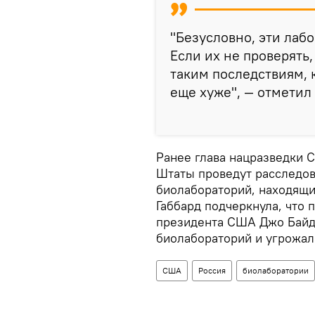
"Безусловно, эти лаб
Если их не проверять
таким последствиям, 
еще хуже", — отметил 
Ранее глава нацразведки 
Штаты проведут расследов
биолабораторий, находящих
Габбард подчеркнула, что 
президента США Джо Байде
биолабораторий и угрожали
США
Россия
биолаборатории