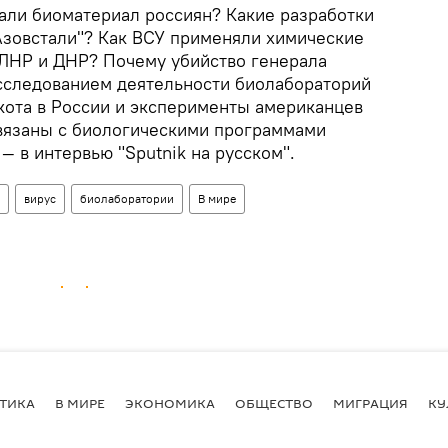
ли биоматериал россиян? Какие разработки
"Азовстали"? Как ВСУ применяли химические
 ЛНР и ДНР? Почему убийство генерала
сследованием деятельности биолабораторий
скота в России и эксперименты американцев
связаны с биологическими программами
— в интервью "Sputnik на русском".
вирус
биолаборатории
В мире
ТИКА
В МИРЕ
ЭКОНОМИКА
ОБЩЕСТВО
МИГРАЦИЯ
КУ