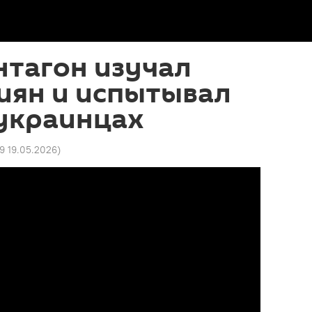
нтагон изучал
иян и испытывал
 украинцах
29 19.05.2026
)