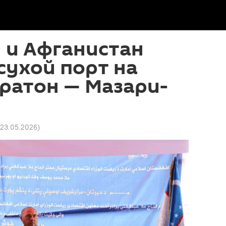
 и Афганистан
сухой порт на
ратон — Мазари-
1 23.05.2026
)