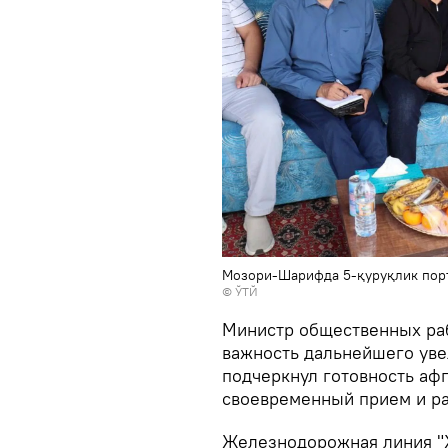
Мозори-Шарифда 5-қуруқлик пор
© ЎТЙ
Министр общественных раб
важность дальнейшего уве
подчеркнул готовность аф
своевременный прием и ра
Железнодорожная линия "