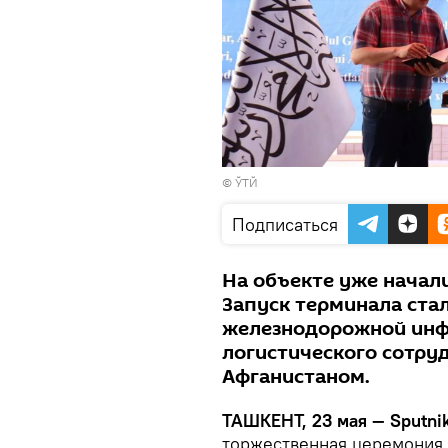
© ЎТЙ
Подписаться
На объекте уже начал
Запуск терминала ста
железнодорожной инф
логистического сотру
Афганистаном.
ТАШКЕНТ, 23 мая — Sputni
торжественная церемония 