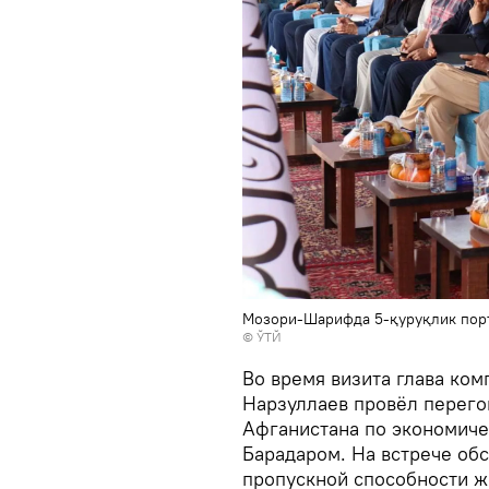
Мозори-Шарифда 5-қуруқлик пор
© ЎТЙ
Во время визита глава ком
Нарзуллаев провёл перего
Афганистана по экономиче
Барадаром. На встрече об
пропускной способности 