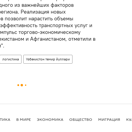
одного из важнейших факторов
региона. Реализация новых
в позволит нарастить объемы
 эффективность транспортных услуг и
мпульс торгово-экономическому
екистаном и Афганистаном, отметили в
".
логистика
Узбекистон темир йуллари
ТИКА
В МИРЕ
ЭКОНОМИКА
ОБЩЕСТВО
МИГРАЦИЯ
КУ