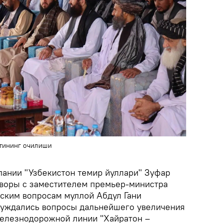
тининг очилиши
пании "Узбекистон темир йуллари" Зуфар
воры с заместителем премьер-министра
ским вопросам муллой Абдул Гани
суждались вопросы дальнейшего увеличения
железнодорожной линии "Хайратон –