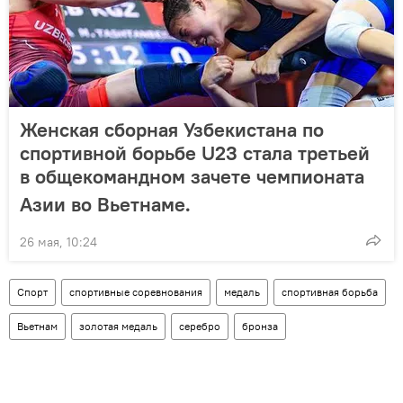
Женская сборная Узбекистана по
спортивной борьбе U23 стала третьей
в общекомандном зачете чемпионата
Азии во Вьетнаме.
26 мая, 10:24
Спорт
спортивные соревнования
медаль
спортивная борьба
Вьетнам
золотая медаль
серебро
бронза