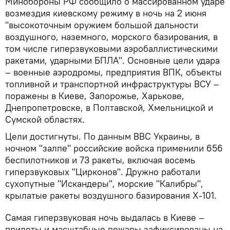
Минобороны РФ сообщило о массированном ударе
возмездия киевскому режиму в ночь на 2 июня
"высокоточным оружием большой дальности
воздушного, наземного, морского базирования, в
том числе гиперзвуковыми аэробаллистическими
ракетами, ударными БПЛА". Основные цели удара
– военные аэродромы, предприятия ВПК, объекты
топливной и транспортной инфраструктуры ВСУ –
поражены в Киеве, Запорожье, Харькове,
Днепропетровске, в Полтавской, Хмельницкой и
Сумской областях.
Цели достигнуты. По данным ВВС Украины, в
ночном "залпе" российские войска применили 656
беспилотников и 73 ракеты, включая восемь
гиперзвуковых "Цирконов". Дружно работали
сухопутные "Искандеры", морские "Калибры",
крылатые ракеты воздушного базирования Х-101.
Самая гиперзвуковая ночь выдалась в Киеве –
прилеты и масштабные пожары зафиксированы на