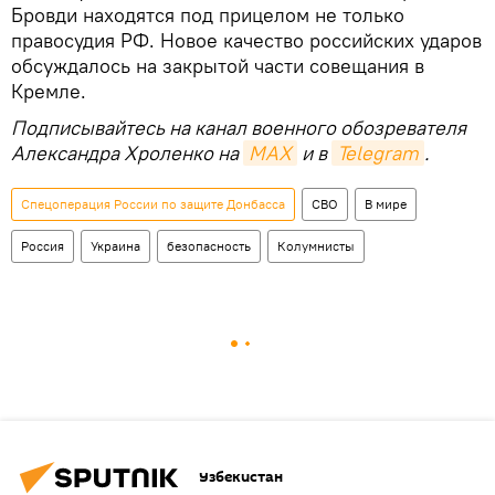
Бровди находятся под прицелом не только
правосудия РФ. Новое качество российских ударов
обсуждалось на закрытой части совещания в
Кремле.
Подписывайтесь на канал военного обозревателя
Александра Хроленко на
MAX
и в
Telegram
.
Спецоперация России по защите Донбасса
СВО
В мире
Россия
Украина
безопасность
Колумнисты
Узбекистан