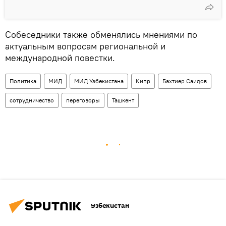
Собеседники также обменялись мнениями по
актуальным вопросам региональной и
международной повестки.
Политика
МИД
МИД Узбекистана
Кипр
Бахтиер Саидов
сотрудничество
переговоры
Ташкент
Узбекистан