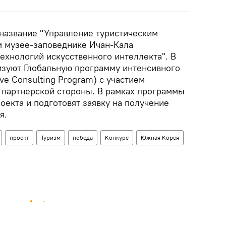
 название "Управление туристическим
м музее-заповеднике Ичан-Кала
ехнологий искусственного интеллекта". В
зуют Глобальную программу интенсивного
ive Consulting Program) с участием
партнерской стороны. В рамках программы
оекта и подготовят заявку на получение
я.
проект
Туризм
победа
Конкурс
Южная Корея