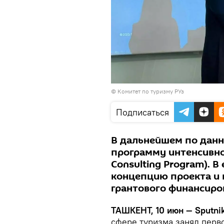
© Комитет по туризму РУз
Подписаться
В дальнейшем по дан
программу интенсивног
Consulting Program). 
концепцию проекта и 
грантового финансиро
ТАШКЕНТ, 10 июн — Sputnik
сфере туризма занял перв