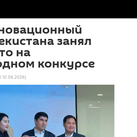
нновационный
екистана занял
то на
дном конкурсе
15 10.06.2026
)