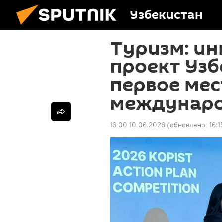
Узбекистан
Туризм: и
проект Узб
первое мес
междунаро
16:00 10.06.2026
(обновлено:
16: