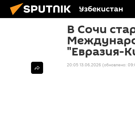
Узбекистан
В Сочи стар
Междунаро
"Евразия-К
20:05 13.06.2026
(обновлено:
09: