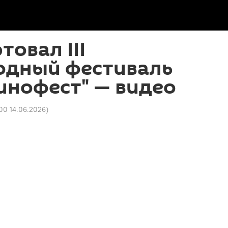
товал III
дный фестиваль
инофест" — видео
00 14.06.2026
)