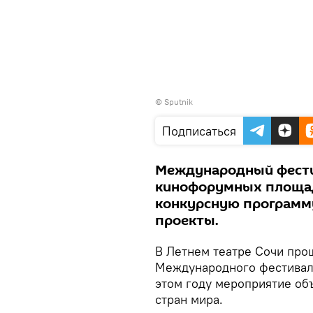
©
Sputnik
Подписаться
Международный фести
кинофорумных площад
конкурсную программ
проекты.
В Летнем театре Сочи про
Международного фестиваля
этом году мероприятие об
стран мира.