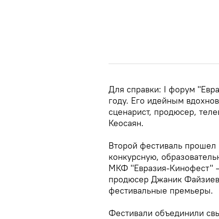
Для справки: I форум "Евр
году. Его идейным вдохно
сценарист, продюсер, тел
Кеосаян.
Второй фестиваль прошел 
конкурсную, образователь
МКФ "Евразия-Кинофест" —
продюсер Джаник Файзиев.
фестивальные премьеры.
Фестивали объединили св