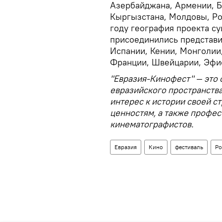
Азербайджана, Армении, Бе
Кыргызстана, Молдовы, Рос
году география проекта с
присоединились представи
Испании, Кении, Монголии,
Франции, Швейцарии, Эфи
"Евразия-Кинофест" — это
евразийского пространства
интерес к истории своей с
ценностям, а также профе
кинематографистов.
Евразия
Кино
фестиваль
Ро