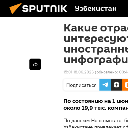
Узбекистан
Какие отра
интересуют
иностранн
инфографи
15:01 18.06.2026
(обновлено:
09:4
Подписаться
По состоянию на 1 июн
около 19,9 тыс. компа
По данным Нацкомстата, б
Узбекистане привлекает сф