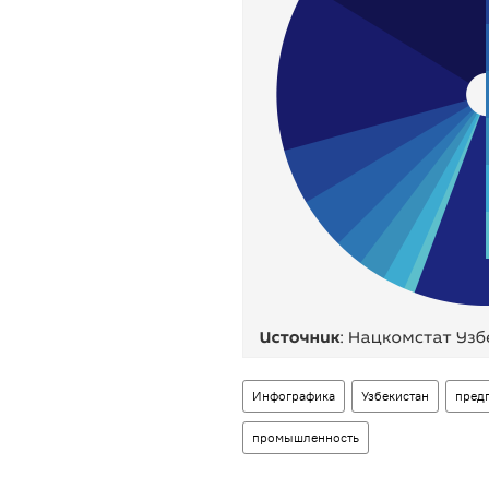
Инфографика
Узбекистан
пред
промышленность