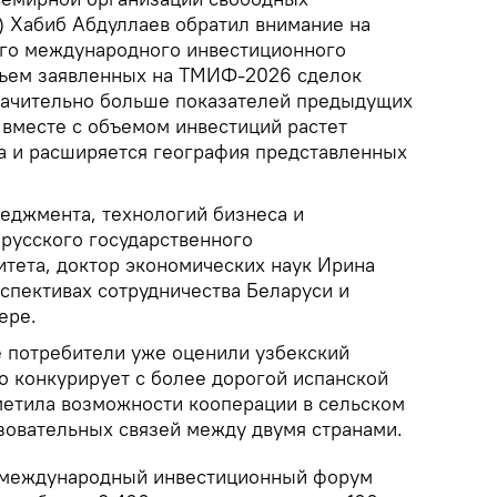
 Хабиб Абдуллаев обратил внимание на
ого международного инвестиционного
бъем заявленных на ТМИФ-2026 сделок
начительно больше показателей предыдущих
о вместе с объемом инвестиций растет
а и расширяется география представленных
еджмента, технологий бизнеса и
орусского государственного
итета, доктор экономических наук Ирина
спективах сотрудничества Беларуси и
ере.
е потребители уже оценили узбекский
о конкурирует с более дорогой испанской
метила возможности кооперации в сельском
азовательных связей между двумя странами.
 международный инвестиционный форум