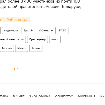
рал более 3 400 участников из почти 100
одителей правительств России, Беларуси,
nik Узбекистан
.
видеомост
Sputnik
Узбекистан
ЕАЭС
можной интеграции
Пресс-центр
итоги
Москва
Минск
Астана
ТИКА
В МИРЕ
ЭКОНОМИКА
ОБЩЕСТВО
МИГРАЦИЯ
КУ