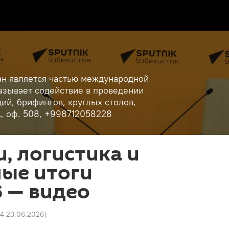
ан является частью международной
азывает содействие в проведении
ий, брифингов, круглых столов,
А, оф. 508, +998712058228
, логистика и
ные итоги
 — видео
44 23.06.2026
)