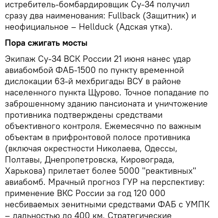
истребитель-бомбардировщик Су-34 получил
сразу два наименования: Fullback (Защитник) и
неофициальное – Неllduck (Адская утка).
Пора сжигать мосты
Экипаж Су-34 ВСК России 21 июня нанес удар
авиабомбой ФАБ-1500 по пункту временной
дислокации 63-й мехбригады ВСУ в районе
населенного пункта Щурово. Точное попадание по
заброшенному зданию пансионата и уничтожение
противника подтверждены средствами
объективного контроля. Ежемесячно по важным
объектам в прифронтовой полосе противника
(включая окрестности Николаева, Одессы,
Полтавы, Днепропетровска, Кировограда,
Харькова) прилетает более 5000 "реактивных"
авиабомб. Мрачный прогноз ГУР на перспективу:
применение ВКС России за год 120 000
несбиваемых зенитными средствами ФАБ с УМПК
– дальностью до 400 км. Стратегические