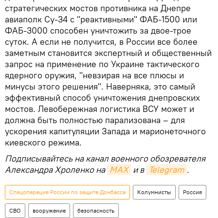
стратегических мостов противника на Днепре
авиаполк Су-34 с "реактивными" ФАБ-1500 или
ФАБ-3000 способен уничтожить за двое-трое
суток. А если не получится, в России все более
заметным становится экспертный и общественный
запрос на применение по Украине тактического
ядерного оружия, "невзирая на все плюсы и
минусы этого решения". Наверняка, это самый
эффективный способ уничтожения днепровских
мостов. Левобережная логистика ВСУ может и
должна быть полностью парализована – для
ускорения капитуляции Запада и марионеточного
киевского режима.
Подписывайтесь на канал военного обозревателя
Александра Хроленко на
MAX
и в
Telegram
.
Спецоперация России по защите Донбасса
Колумнисты
Россия
СВО
вооружение
безопасность