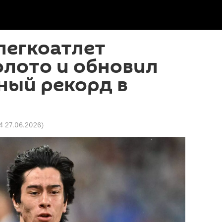
легкоатлет
олото и обновил
ный рекорд в
44 27.06.2026
)