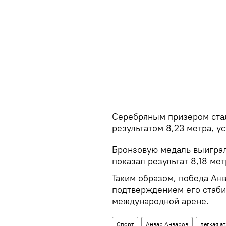
Серебряным призером стал
результатом 8,23 метра, у
Бронзовую медаль выиграл
показал результат 8,18 ме
Таким образом, победа Ан
подтверждением его стаби
международной арене.
Спорт
Анвар Анваров
легкая а