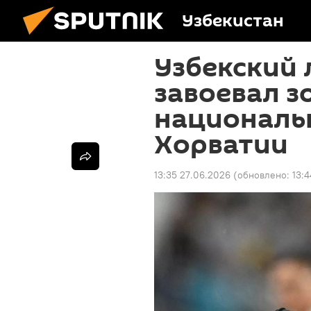
Узбекистан
Узбекский 
завоевал з
националь
Хорватии
13:35 27.06.2026
(обновлено:
13: