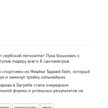
 сербский легкоатлет Лука Бошкович с
ступив лидеру всего 6 сантиметров.
 спортсмен из Ямайки Таджей Гейл, который
тра и замкнул тройку сильнейших.
варова в Загребе стала очередным
льной формы и успешных результатов на
тлетика
прыжки в длину
рекорд