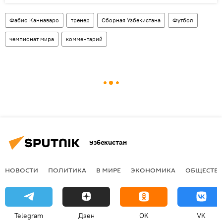
Фабио Каннаваро
тренер
Сборная Узбекистана
Футбол
чемпионат мира
комментарий
Узбекистан
НОВОСТИ
ПОЛИТИКА
В МИРЕ
ЭКОНОМИКА
ОБЩЕСТВ
Telegram
Дзен
OK
VK