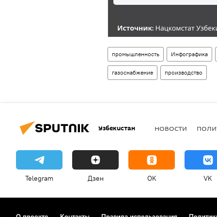
промышленность
Инфографика
газоснабжение
производство
Узбекистан
НОВОСТИ
ПОЛИ
Telegram
Дзен
OK
VK
О проекте
Контакты
Правила использования
Политик