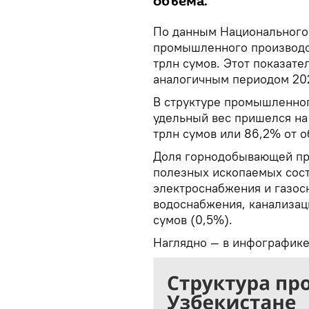
объема.
По данным Национального 
промышленного производст
трлн сумов. Этот показате
аналогичным периодом 202
В структуре промышленног
удельный вес пришелся н
трлн сумов или 86,2% от 
Доля горнодобывающей пр
полезных ископаемых соста
электроснабжения и газосн
водоснабжения, канализаци
сумов (0,5%).
Наглядно — в инфографик