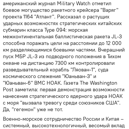
американский журнал Military Watch отметил
боевое могущество ракетного крейсера "Варяг"
проекта 1164 "Атлант". Рассказал о растущих
ударных возможностях стратегических китайских
субмарин класса Type 094: морская
межконтинентальная баллистическая ракета JL-3
способна поражать цели на расстоянии до 12 000
км разделяющимися боевыми частями. Вчерашний
пуск МБР JL-3 из подводного положения в Тихом
океане на дистанцию 7300 км контролировали
разведывательный корабль "Ляован-1", суда
космического слежения "Юаньван-3" и
"Юаньван-6" ВМС НОАК. Газета The Washington
Post заметила: первая демонстрация возможности
нанесения стратегического ядерного удара НОАК
с моря "вызвала тревогу среди союзников США".
Да, "гегемон" уже не тот.
Военно-морское сотрудничество России и Китая –
системный, высокотехнологичный, весомый вклад