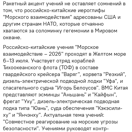
Ракетный акцент учений не оставляет сомнений в
том, что российско-китайские иероглифы
"Морского взаимодействия" адресованы США и
другим странам НАТО, которые отчаянно
хватаются за соломинку гегемонии в Мировом
океане.
Российско-китайские учения "Морское
взаимодействие – 2026" проходят в Желтом море
6–13 июля. Участвует отряд кораблей
Тихоокеанского флота (ТОФ) в составе
гвардейского крейсера "Варяг", корвета "Резкий",
дизель-электрической подводной лодки "Уфа", и
спасательного судна "Игорь Белоусов". ВМС Китая
представляют эсминцы "Аньшань" и "Кайфын",
фрегат "Уху", дизель-электрическая подводная
лодка типа "Юань", суда обеспечения "Кэкэсили-
ху" и "Янчэнху". Актуальная тема учений:
"Совместное реагирование на морские угрозы
безопасности". Учениями руководят контр-