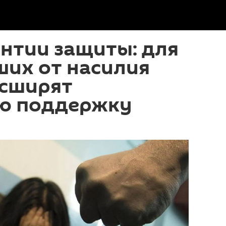
нтии защиты: для
ших от насилия
сширят
ю поддержку