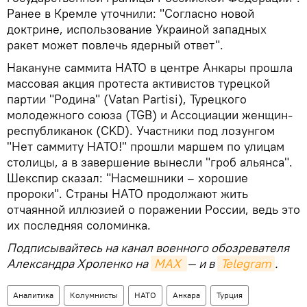
Ранее в Кремле уточнили: "Согласно новой
доктрине, использование Украиной западных
ракет может повлечь ядерный ответ".
Накануне саммита НАТО в центре Анкары прошла
массовая акция протеста активистов турецкой
партии "Родина" (Vatan Partisi), Турецкого
молодежного союза (TGB) и Ассоциации женщин-
республиканок (CKD). Участники под лозунгом
"Нет саммиту НАТО!" прошли маршем по улицам
столицы, а в завершение вынесли "гроб альянса".
Шекспир сказал: "Насмешники – хорошие
пророки". Страны НАТО продолжают жить
отчаянной иллюзией о поражении России, ведь это
их последняя соломинка.
Подписывайтесь на канал военного обозревателя
Александра Хроленко на
MAX 
— и в
Telegram
.
Аналитика
Колумнисты
НАТО
Анкара
Турция