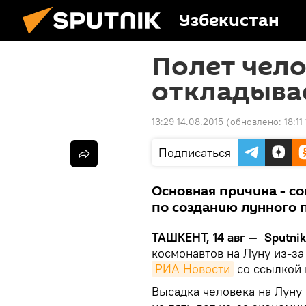
Узбекистан
Полет чело
откладывае
13:29 14.08.2015
(обновлено:
18:11
Подписаться
Основная причина - с
по созданию лунного 
ТАШКЕНТ, 14 авг — Sputnik
космонавтов на Луну из-з
РИА Новости
со ссылкой 
Высадка человека на Луну