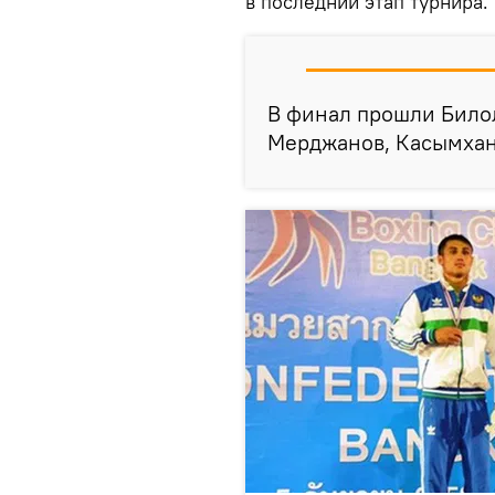
в последний этап турнира.
В финал прошли Било
Мерджанов, Касымхан