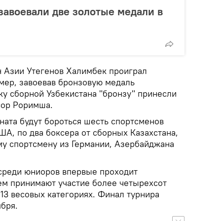
завоевали две золотые медали в
н Азии Утегенов Халимбек проиграл
мер, завоевав бронзовую медаль
ку сборной Узбекистана "бронзу" принесли
сор Роримша.
ната будут бороться шесть спортсменов
ША, по два боксера от сборных Казахстана,
му спортсмену из Германии, Азербайджана
среди юниоров впервые проходит
нем принимают участие более четырехсот
 13 весовых категориях. Финал турнира
ября.