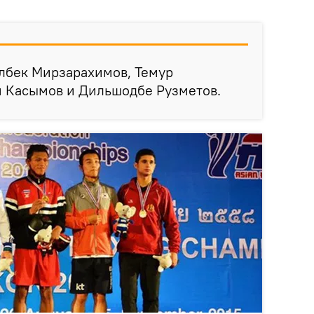
лбек Мирзарахимов, Темур
 Касымов и Дильшодбе Рузметов.