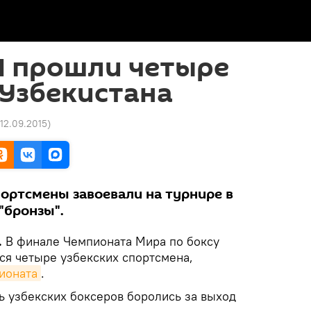
М прошли четыре
 Узбекистана
 12.09.2015
)
портсмены завоевали на турнире в
"бронзы".
.
В финале Чемпионата Мира по боксу
ся четыре узбекских спортсмена,
ионата
.
емь узбекских боксеров боролись за выход