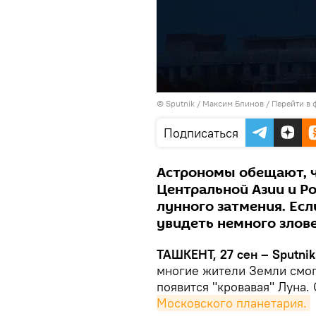
© Sputnik / Максим Блинов
/
Перейти в 
Подписаться
Астрономы обещают, ч
Центральной Азии и Р
лунного затмения. Ес
увидеть немного злов
ТАШКЕНТ, 27 сен – Sputnik
многие жители Земли смог
появится "кровавая" Луна
Московского планетария.