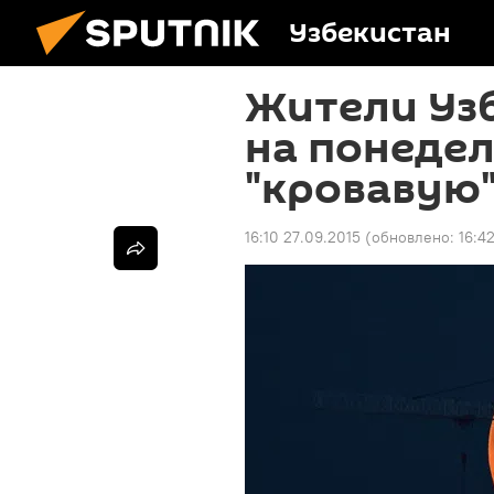
Узбекистан
Жители Узб
на понедел
"кровавую
16:10 27.09.2015
(обновлено:
16:4