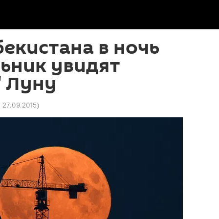
екистана в ночь
ьник увидят
" Луну
2 27.09.2015
)