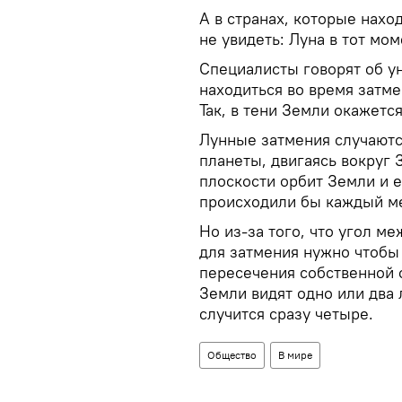
А в странах, которые нахо
не увидеть: Луна в тот мо
Специалисты говорят об ун
находиться во время затм
Так, в тени Земли окажетс
Лунные затмения случаютс
планеты, двигаясь вокруг 
плоскости орбит Земли и е
происходили бы каждый м
Но из-за того, что угол ме
для затмения нужно чтобы 
пересечения собственной 
Земли видят одно или два 
случится сразу четыре.
Общество
В мире