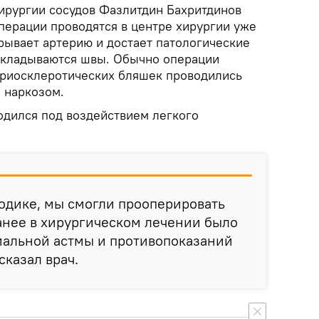
рургии сосудов Фазлитдин Бахритдинов
перации проводятся в центре хирургии уже
рывает артерию и достает патологические
акладываются швы. Обычно операции
териосклеротических бляшек проводились
 наркозом.
одился под воздействием легкого
одике, мы смогли прооперировать
анее в хирургическом лечении было
иальной астмы и противопоказаний
сказал врач.