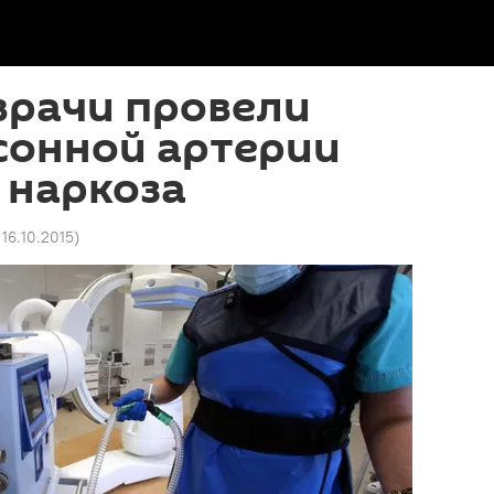
врачи провели
сонной артерии
 наркоза
 16.10.2015
)