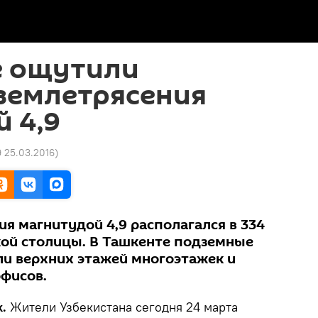
е ощутили
землетрясения
 4,9
9 25.03.2016
)
я магнитудой 4,9 располагался в 334
кой столицы. В Ташкенте подземные
и верхних этажей многоэтажек и
фисов.
k.
Жители Узбекистана сегодня 24 марта