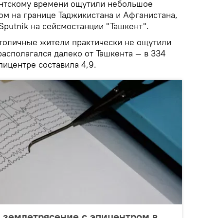
ентскому времени ощутили небольшое
ом на границе Таджикистана и Афганистана,
putnik на сейсмостанции "Ташкент".
толичные жители практически не ощутили
 располагался далеко от Ташкента — в 334
пицентре составила 4,9.
 землетрясение с эпицентром в