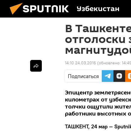
Узбекистан
В Ташкент
отголоски 
магнитудой
14:10 24.03.2016
(обновлено:
14:4
Подписаться
Эпицентр землетрясени
километрах от узбекс
толчки ощутили жител
работники высотных о
ТАШКЕНТ, 24 мар — Sputni