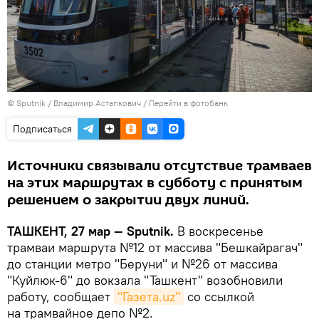
© Sputnik / Владимир Астапкович
/
Перейти в фотобанк
Подписаться
Источники связывали отсутствие трамваев
на этих маршрутах в субботу с принятым
решением о закрытии двух линий.
ТАШКЕНТ, 27 мар — Sputnik.
В воскресенье
трамваи маршрута №12 от массива "Бешкайрагач"
до станции метро "Беруни" и №26 от массива
"Куйлюк-6" до вокзала "Ташкент" возобновили
работу, сообщает
"Газета.uz"
со ссылкой
на трамвайное депо №2.