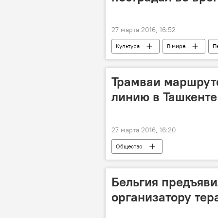
27 марта 2016, 16:52
Культура
В мире
П
Трамваи маршруто
линию в Ташкенте
27 марта 2016, 16:20
Общество
Бельгия предъяви
организатору тер