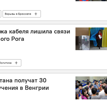
Взрывы в Брюсселе
жа кабеля лишила связи
ого Рога
Политика
тана получат 30
учения в Венгрии