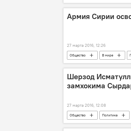
Армия Сирии осв
27 марта 2016, 12:26
Общество
В мире
Шерзод Исматулл
замхокима Сырда
27 марта 2016, 12:08
Общество
Политика