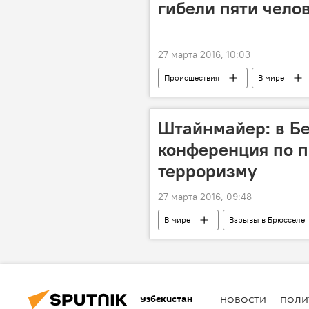
гибели пяти чело
27 марта 2016, 10:03
Происшествия
В мире
Штайнмайер: в Б
конференция по 
терроризму
27 марта 2016, 09:48
В мире
Взрывы в Брюсселе
Узбекистан
НОВОСТИ
ПОЛИ