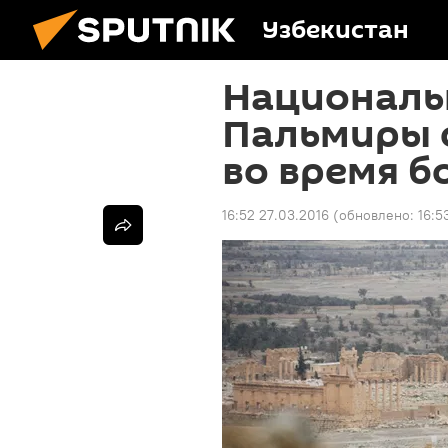
Узбекистан
Националь
Пальмиры 
во время б
16:52 27.03.2016
(обновлено:
16:5