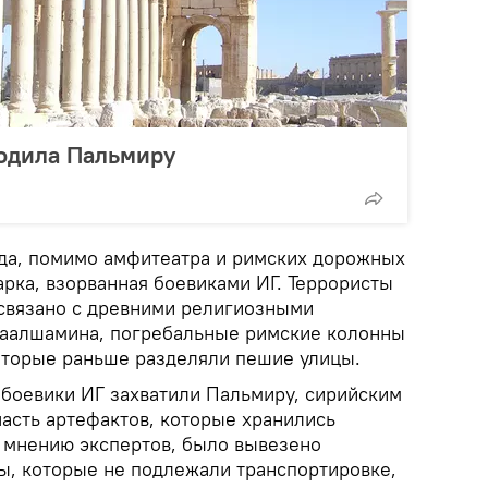
одила Пальмиру
ода, помимо амфитеатра и римских дорожных
арка, взорванная боевиками ИГ. Террористы
 связано с древними религиозными
Баалшамина, погребальные римские колонны
оторые раньше разделяли пешие улицы.
к боевики ИГ захватили Пальмиру, сирийским
часть артефактов, которые хранились
о мнению экспертов, было вывезено
ы, которые не подлежали транспортировке,