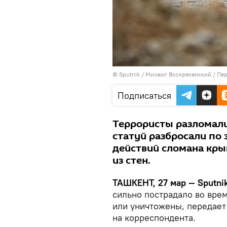
© Sputnik / Михаил Воскресенский
/
Пер
Подписаться
Террористы разломали
статуй разбросали по 
действий сломана кры
из стен.
ТАШКЕНТ, 27 мар — Sputnik
сильно пострадало во вре
или уничтожены, передает
на корреспондента.