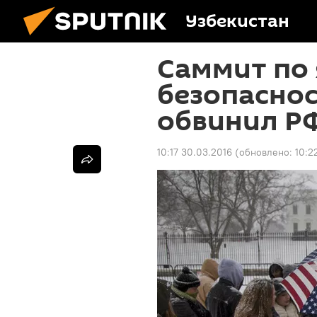
Узбекистан
Саммит по
безопаснос
обвинил Р
10:17 30.03.2016
(обновлено:
10:2