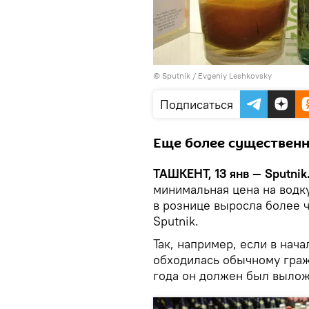
© Sputnik / Evgeniy Leshkovsky
Подписаться
Еще более существенн
ТАШКЕНТ, 13 янв — Sputnik
минимальная цена на водк
в рознице выросла более ч
Sputnik.
Так, например, если в нача
обходилась обычному гражд
года он должен был выложи