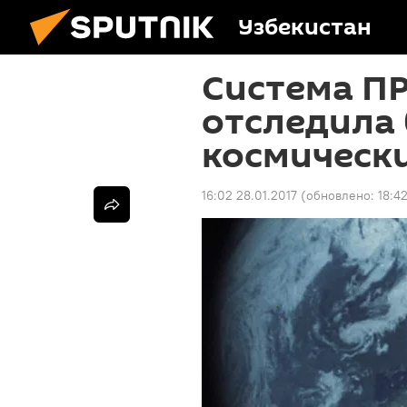
Узбекистан
Система П
отследила 
космическ
16:02 28.01.2017
(обновлено:
18:42