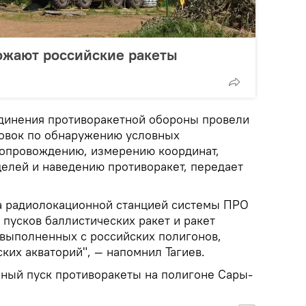
ожают российские ракеты
динения противоракетной обороны провели
овок по обнаружению условных
 сопровождению, измерению координат,
целей и наведению противоракет, передает
а радиолокационной станцией системы ПРО
пусков баллистических ракет и ракет
 выполненных с российских полигонов,
ких акваторий", — напомнил Тагиев.
ный пуск противоракеты на полигоне Сары-