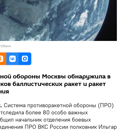
тобанк
тной обороны Москвы обнаружила в
сков баллистических ракет и ракет
ния
k.
Система противоракетной обороны (ПРО)
тследила более 80 особо важных
общил начальник отделения боевых
единения ПРО ВКС России полковник Ильгар