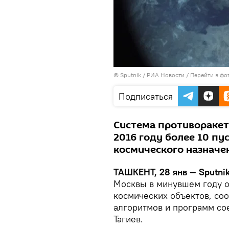
© Sputnik / РИА Новости
/
Перейти в фо
Подписаться
Система противораке
2016 году более 10 пу
космического назначе
ТАШКЕНТ, 28 янв — Sputni
Москвы в минувшем году о
космических объектов, со
алгоритмов и программ со
Тагиев.