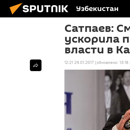
Узбекистан
Сатпаев: С
ускорила п
власти в К
12:21 29.01.2017
(обновлено:
13:18