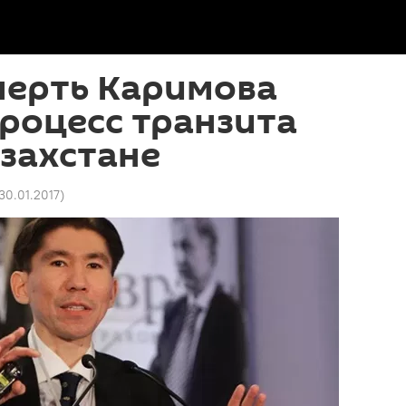
мерть Каримова
роцесс транзита
азахстане
 30.01.2017
)