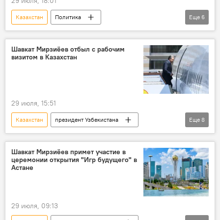
29 июля, 18:01
Казахстан
Политика
Еще
6
президент Узбекистана
Шавкат Мирзиёев
рабочий визит
аэропорт
Астана
Шавкат Мирзиёев отбыл с рабочим
визитом в Казахстан
Встреча
29 июля, 15:51
Казахстан
президент Узбекистана
Еще
8
Шавкат Мирзиёев
рабочий визит
Астана
Политика
церемония
Шавкат Мирзиёев примет участие в
церемонии открытия "Игр будущего" в
открытие
игры
Астане
спортивные соревнования
29 июля, 09:13