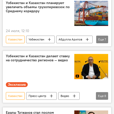
меморандум
подписание документов
Узбекистан и Казахстан планируют
увеличить объемы грузоперевозок по
сотрудничество
регион
Среднему коридору
24 июля, 12:10
Казахстан
Узбекистан
Абдулла Арипов
Еще
7
Торговля
порт
Премьер-министр
грузовые авиаперевозки
Узбекистан и Казахстан делают ставку
на сотрудничество регионов — видео
международные перевозки
морские грузоперевозки
Транспортный коридор
Эксклюзив
Казахстан
Пресс-центр
Видео
Еще
8
эксклюзив
Пресс-центр
Sputnik
Узбекистан
Узбекистан
Ералы Тугжанов стал послом