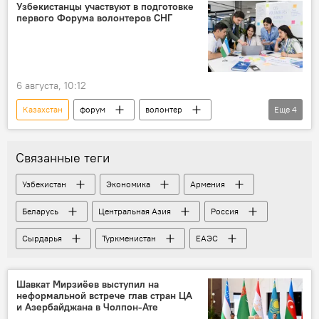
Заседание Евразийского межправительственного совета
Узбекистанцы участвуют в подготовке
первого Форума волонтеров СНГ
Кыргызстан
Армения
Россия
Беларусь
6 августа, 10:12
Казахстан
форум
волонтер
Еще
4
СНГ
подготовка
Узбекистанцы
Астана
Общество
Связанные теги
Узбекистан
Экономика
Армения
Беларусь
Центральная Азия
Россия
Сырдарья
Туркменистан
ЕАЭС
Шавкат Мирзиёев выступил на
неформальной встрече глав стран ЦА
и Азербайджана в Чолпон-Ате