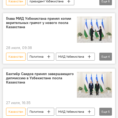
Казахстан
президент Узбекистана
Еще
6
Шавкат Мирзиёев
рабочий визит
церемония
открытие
игры
Глава МИД Узбекистана принял копии
верительных грамот у нового посла
спортивные соревнования
Казахстана
28 июля, 09:38
Казахстан
Политика
МИД Узбекистана
Еще
4
Бахтиер Саидов
верительные грамоты
Посол
Узбекистан
Бахтиёр Саидов принял завершающего
дипмиссию в Узбекистане посла
Казахстана
27 июля, 16:35
Казахстан
Политика
МИД Узбекистана
Еще
5