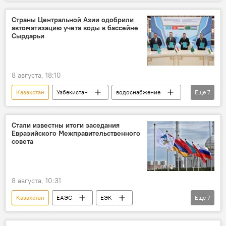
товары
Экономика
Страны Центральной Азии одобрили
автоматизацию учета воды в бассейне
Сырдарьи
8 августа, 18:10
Казахстан
Узбекистан
водоснабжение
Еще
7
Центральная Азия
Узбекистан
Таджикистан
Туркменистан
Стали известны итоги заседания
Евразийского Межправительственного
Кыргызстан
водные ресурсы
совета
Сырдарья
8 августа, 10:31
Казахстан
ЕАЭС
ЕЭК
Еще
7
правительство
Премьер-министр