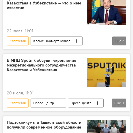
Казахстана в Узбекистане — что о нем
сотрудничество
регион
известно
мнение эксперта
22 июля, 11:01
Казахстан
Касым-Жомарт Токаев
Еще
7
президент
Указ
назначения
Посол
Узбекистан
Политика
В МПЦ Sputnik обсудят укрепление
межрегионального сотрудничества
Дипломатические отношения
Казахстана и Узбекистана
20 июля, 11:01
Казахстан
Пресс-центр
Пресс-центр
Еще
8
Sputnik
Узбекистан
видеомост
регион
сотрудничество
Астана
Педтехникумы в Ташкентской области
получили современное оборудование
Москва
Ташкент