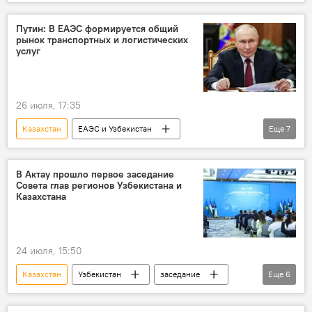
Бахтиер Саидов
Встреча
прощание
Посол
Узбекистан
Путин: В ЕАЭС формируется общий
рынок транспортных и логистических
услуг
26 июля, 17:35
Казахстан
ЕАЭС и Узбекистан
Еще
7
Узбекистан и ЕАЭС: перспективы возможной интеграции
ЕАЭС
Владимир Путин
В Актау прошло первое заседание
Совета глав регионов Узбекистана и
президент РФ
форум
транспорт
Казахстана
логистика
24 июля, 15:50
Казахстан
Узбекистан
заседание
Еще
6
Абдулла Арипов
Премьер-министр