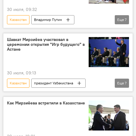
30 июля, 09:32
Казахстан
Владимир Путин
Еще
7
президент РФ
видеообращение
игры
турнир
Астана
Шавкат Мирзиёев участвовал в
церемонии открытия "Игр будущего" в
открытие
Спорт
Общество
Астане
30 июля, 09:13
Казахстан
президент Узбекистана
Еще
7
Шавкат Мирзиёев
рабочий визит
церемония
открытие
игры
Как Мирзиёева встретили в Казахстане
Спорт
Астана