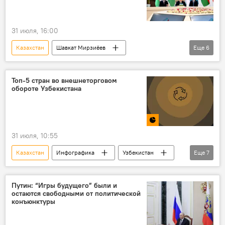
31 июля, 16:00
Казахстан
Шавкат Мирзиёев
Еще
6
Кыргызстан
Узбекистан
Азербайджан
Центральная Азия
Топ-5 стран во внешнеторговом
обороте Узбекистана
декларация
Таджикистан
Туркменистан
31 июля, 10:55
Казахстан
Инфографика
Узбекистан
Еще
7
Торговля
товарооборот
статистика
Россия
Китай
Турция
Путин: “Игры будущего” были и
остаются свободными от политической
Афганистан
конъюнктуры