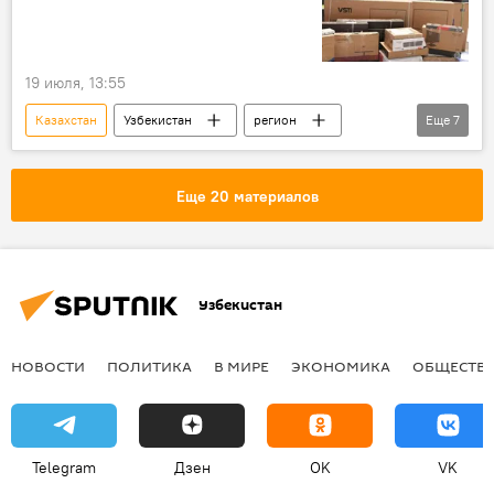
19 июля, 13:55
Казахстан
Узбекистан
регион
Еще
7
техника
Образование
Генеральное консульство Узбекистана
Еще 20 материалов
Алма-Ата
инициатива
соотечественники
оборудование
Узбекистан
НОВОСТИ
ПОЛИТИКА
В МИРЕ
ЭКОНОМИКА
ОБЩЕСТВ
Telegram
Дзен
OK
VK