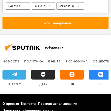
Культура
Ташкент
Самарканд
Каракалпакстан
Сырдарьинская область
Фергана
Бухара
Еще 20 материалов
Ташкентская область
Кашкадарьинская область
Хорезм
Джизак
Сурхандарьинская область
Узбекистан
Навоийская область
Наманганская область
НОВОСТИ
ПОЛИТИКА
В МИРЕ
ЭКОНОМИКА
ОБЩЕСТВ
Telegram
Дзен
OK
VK
О проекте
Контакты
Правила использования
Политика конфиденциальности