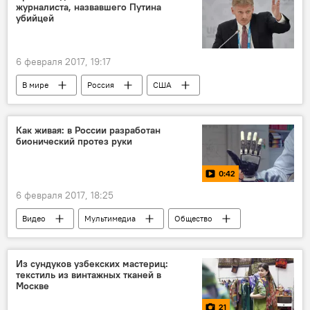
журналиста, назвавшего Путина
убийцей
6 февраля 2017, 19:17
В мире
Россия
США
Москва
Владимир Путин
Дональд Трамп
Дмитрий Песков
Как живая: в России разработан
бионический протез руки
0:42
6 февраля 2017, 18:25
Видео
Мультимедиа
Общество
Россия
Из сундуков узбекских мастериц:
текстиль из винтажных тканей в
Москве
21