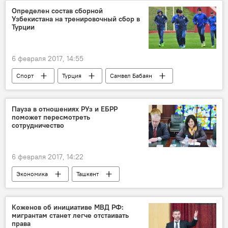
Определен состав сборной
Узбекистана на тренировочный сбор в
Турции
6 февраля 2017, 14:55
Спорт
Турция
Самвел Бабаян
Федерации футбола Узбекистана
ФИФА
Пауза в отношениях РУз и ЕБРР
поможет пересмотреть
сотрудничество
6 февраля 2017, 14:22
Экономика
Ташкент
Абдулазиз Камилов
Европейский банк реконструкции и развития (ЕБРР)
Коженов об инициативе МВД РФ:
мигрантам станет легче отстаивать
Политика
права