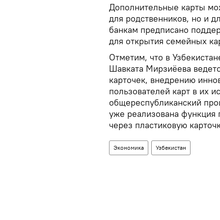
Дополнительные карты мож
для родственников, но и д
банкам предписано поддер
для открытия семейных кар
Отметим, что в Узбекистан
Шавката Мирзиёева ведетс
карточек, внедрению иннов
пользователей карт в их и
общереспубликанский проц
уже реализована функция 
через пластиковую карточ
Экономика
Узбекистан