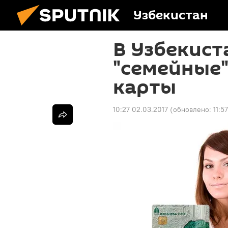
Узбекистан
В Узбекист
"семейные
карты
10:27 02.03.2017
(обновлено:
11:5