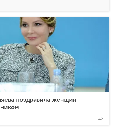
ляева поздравила женщин
дником