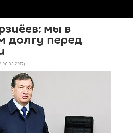
зиёев: мы в
м долгу перед
и
8 06.03.2017
)