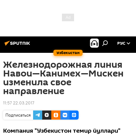
РУС
Узбекистан
Железнодорожная линия
Навои—Канимех—Мискен
изменила свое
направление
11:57 22.03.2017
Подписаться
Компания "Узбекистон темир йуллари"