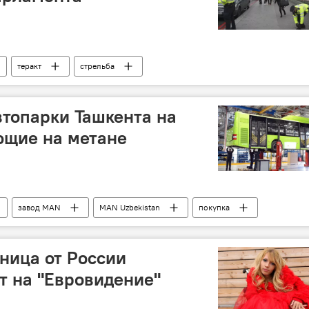
теракт
стрельба
топарки Ташкента на
ющие на метане
завод MAN
MAN Uzbekistan
покупка
тница от России
т на "Евровидение"