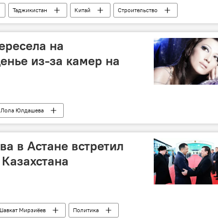
Таджикистан
Китай
Строительство
ересела на
енье из-за камер на
Лола Юлдашева
а в Астане встретил
 Казахстана
Шавкат Мирзиёев
Политика