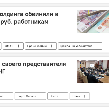
холдинга обвинили в
 руб. работникам
ХМАО
Происшествие
Гражданин Узбекистана
 своего представителя
НГ
ва
Георге Хиоарэ
Посол
отзыв