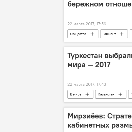
бережном отноше
22 марта 2017, 17:56
Общество
Ташкент
Андижан
Коканд
Министерство народного образовани
Туркестан выбрал
мира — 2017
22 марта 2017, 17:43
В мире
Казахстан
Мирзиёев: Страте
кабинетных разм