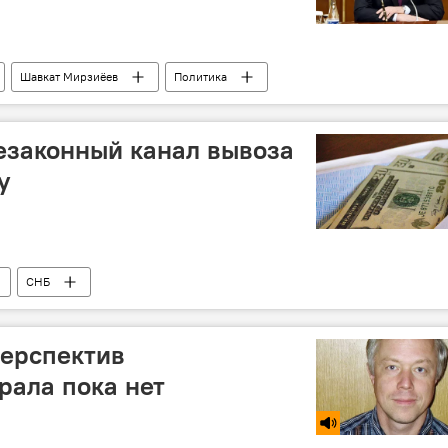
Шавкат Мирзиёев
Политика
езаконный канал вывоза
у
СНБ
перспектив
рала пока нет