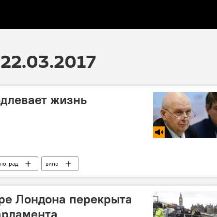
22.03.2017
одлевает жизнь
ноград
вино
тре Лондона перекрыта
парламента