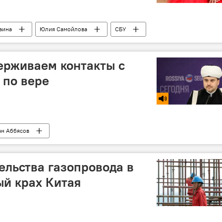
аина
Юлия Самойлова
СБУ
въезд
ерживаем контакты с
 по вере
ан Аббясов
ельства газопровода в
й крах Китая