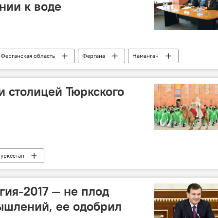
нии к воде
Ферганская область
Фергана
Наманган
Маргилан
я Узбекистана
и столицей Тюркского
Туркестан
гия-2017 — не плод
ышлений, ее одобрил