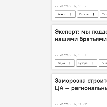
22 марта 2017, 21:02
В мире
Россия
Укр
Евровидение-2017
запрет
Эксперт: мы подд
нашими братьями
22 марта 2017, 21:01
Радио
Бухара
Руш
Заморозка строит
ЦА — региональны
22 марта 2017, 20:35