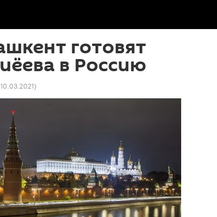
ашкент готовят
иёева в Россию
1 10.03.2021
)