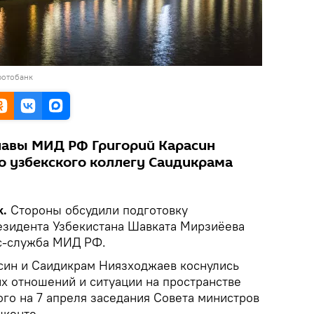
фотобанк
главы МИД РФ Григорий Карасин
о узбекского коллегу Саидикрама
k.
Стороны обсудили подготовку
езидента Узбекистана Шавката Мирзиёева
с-служба МИД РФ.
асин и Саидикрам Ниязходжаев коснулись
х отношений и ситуации на пространстве
го на 7 апреля заседания Совета министров
шкенте.