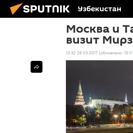
Узбекистан
Москва и Т
визит Мирз
13:32 28.03.2017
(обновлено:
13:1