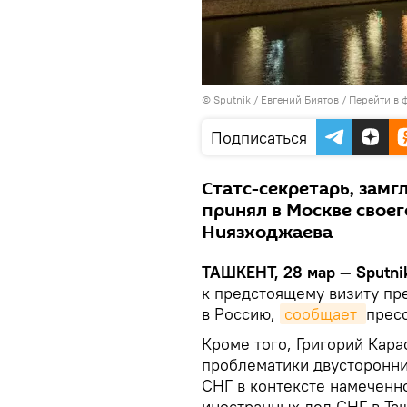
© Sputnik / Евгений Биятов
/
Перейти в 
Подписаться
Статс-секретарь, зам
принял в Москве своег
Ниязходжаева
ТАШКЕНТ, 28 мар — Sputni
к предстоящему визиту пр
в Россию,
сообщает 
прес
Кроме того, Григорий Кар
проблематики двусторонни
СНГ в контексте намеченно
иностранных дел СНГ в Та