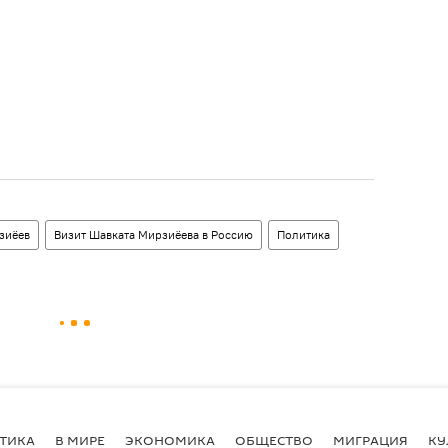
зиёев
Визит Шавката Мирзиёева в Россию
Политика
ТИКА
В МИРЕ
ЭКОНОМИКА
ОБЩЕСТВО
МИГРАЦИЯ
КУ