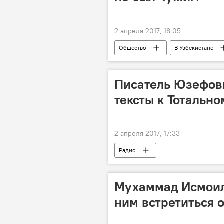
2 апреля 2017, 18:05
Общество
В Узбекистане
Писатель Юзефови
тексты к Тотальн
2 апреля 2017, 17:33
Радио
Мухаммад Исмоил 
ним встретиться 