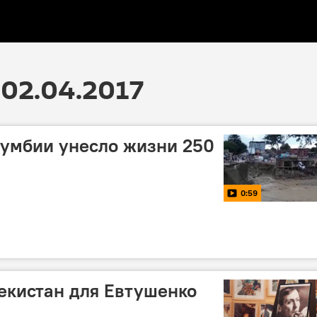
02.04.2017
лумбии унесло жизни 250
0:59
екистан для Евтушенко