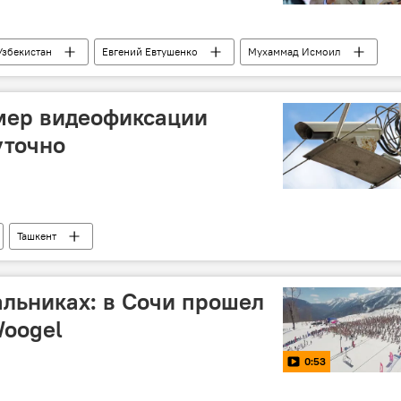
Узбекистан
Евгений Евтушенко
Мухаммад Исмоил
мер видеофиксации
уточно
Ташкент
альниках: в Сочи прошел
Woogel
0:53