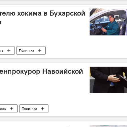
елю хокима в Бухарской
a
ть
Политика
генпрокурор Навоийской
асть
Политика