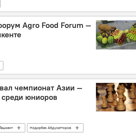
орум Agro Food Forum —
шкенте
овал чемпионат Азии —
 среди юниоров
Ташкент
Нодирбек Абдусатторов