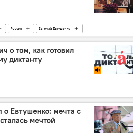
Россия
Евгений Евтушенко
ч о том, как готовил
ому диктанту
о Евтушенко: мечта с
осталась мечтой