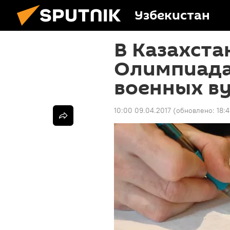
Узбекистан
В Казахста
Олимпиада
военных ву
10:00 09.04.2017
(обновлено:
18: