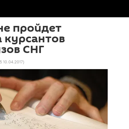
не пройдет
 курсантов
зов СНГ
45 10.04.2017
)