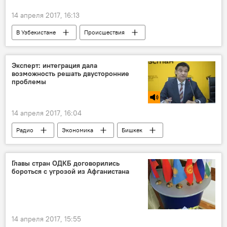
14 апреля 2017, 16:13
В Узбекистане
Происшествия
Общество
Узбекистан
Кыргызстан
Турция
Эксперт: интеграция дала
возможность решать двусторонние
проблемы
14 апреля 2017, 16:04
Радио
Экономика
Бишкек
ЕАЭС
Главы стран ОДКБ договорились
бороться с угрозой из Афганистана
14 апреля 2017, 15:55