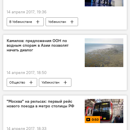
14 апреля 2017, 19:36
В Узбекистане
Узбекистан
Абдулазиз Камилов
МИД Узбекистана
Политика
Камилов: предложения ООН по
водным спорам в Азии позволят
начать диалог
14 апреля 2017, 18:50
Общество
Узбекистан
Центральная Азия
Абдулазиз Камилов
ООН
"Москва" на рельсах: первый рейс
нового поезда в метро столицы РФ
Ситуация с водными ресурсами в Центральной Азии
0:50
14 апреля 2017, 18:33