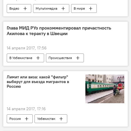
Видео
Мультимедиа
В мире
Москва
Глава МИД РУз прокомментировал причастность
Акилова к теракту в Швеции
14 апреля 2017, 17:56
В Узбекистане
Происшествия
Узбекистан
Швеция
Стокгольм
Абдулазиз Камилов
Рахмат Акилов
Лимит или виза: какой "фильтр"
выберут для въезда мигрантов в
теракт
Россию
Наезд грузовика на людей в Стокгольме
14 апреля 2017, 17:16
Россия
Узбекистан
Центральная Азия