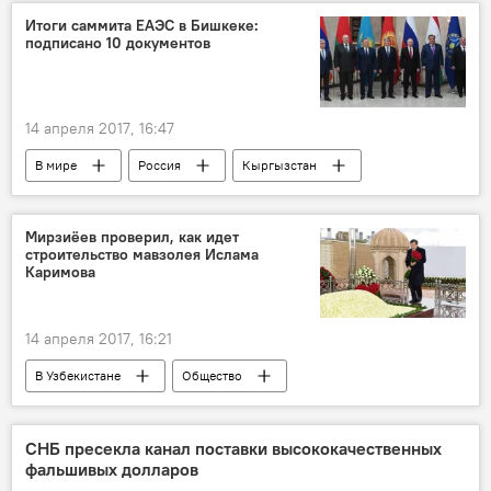
миграционное законодательство РФ
Итоги саммита ЕАЭС в Бишкеке:
подписано 10 документов
Мигранты
миграционный режим
14 апреля 2017, 16:47
В мире
Россия
Кыргызстан
Бишкек
ЕАЭС
заседание
Мирзиёев проверил, как идет
строительство мавзолея Ислама
Каримова
14 апреля 2017, 16:21
В Узбекистане
Общество
Узбекистан
Самарканд
Шавкат Мирзиёев
Ислам Каримов
СНБ пресекла канал поставки высококачественных
фальшивых долларов
мавзолей