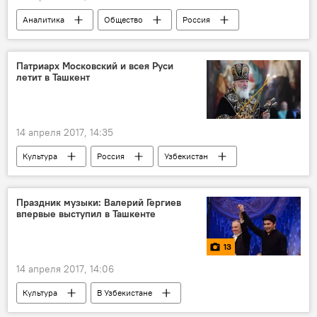
Аналитика
Общество
Россия
Узбекистан
Центральная Азия
Дональд Трамп
Александр Бортников
Патриарх Московский и всея Руси
летит в Ташкент
14 апреля 2017, 14:35
Культура
Россия
Узбекистан
Патриарх Кирилл
Русская православная церковь
Праздник музыки: Валерий Гергиев
впервые выступил в Ташкенте
13
14 апреля 2017, 14:06
Культура
В Узбекистане
Мультимедиа
Фото
Ташкент