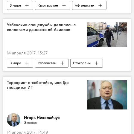
В мире
Кыргызстан
Афганистан
ОДКБ
Борьба с терроризмом
Политика
Узбекские спецслужбы делились с
коллегами данными об Акилове
14 апреля 2017, 15:27
В мире
Узбекистан
Стокгольм
Рахмат Акилов
Наезд грузовика на людей в Стокгольме
Террорист в тюбетейке, или Где
гнездится ИГ
Игорь Николайчук
Эксперт
14 апреля 2017, 14:49