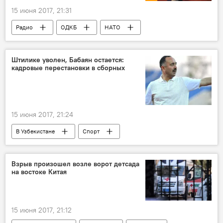
15 июня 2017, 21:31
Радио
ОДКБ
НАТО
сотрудничество
военное сотрудничество
Штилике уволен, Бабаян остается:
кадровые перестановки в сборных
15 июня 2017, 21:24
В Узбекистане
Спорт
Южная Корея
Самвел Бабаян
Федерации футбола Узбекистана
Взрыв произошел возле ворот детсада
на востоке Китая
Чемпионат мира по футболу 2018
Сборная Узбекистана в отборочных матчах чемпионата мира 2018 года
15 июня 2017, 21:12