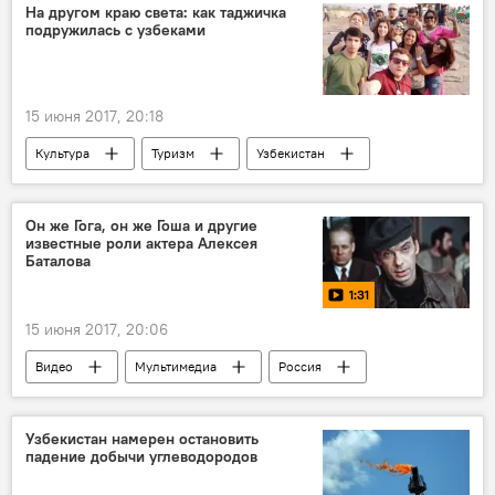
ГУВД Ташкента
следствие
На другом краю света: как таджичка
подружилась с узбеками
материалы дела
15 июня 2017, 20:18
Культура
Туризм
Узбекистан
Таджикистан
дружба узбеков и таджиков
Он же Гога, он же Гоша и другие
известные роли актера Алексея
Баталова
1:31
15 июня 2017, 20:06
Видео
Мультимедиа
Россия
Алексей Баталов
Кино
смерть
актер
Узбекистан намерен остановить
падение добычи углеводородов