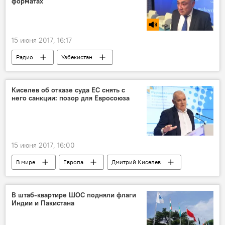
форматах
15 июня 2017, 16:17
Радио
Узбекистан
Киселев об отказе суда ЕС снять с
него санкции: позор для Евросоюза
15 июня 2017, 16:00
В мире
Европа
Дмитрий Киселев
МИА "Россия Сегодня"
Журналист
СМИ
санкции
В штаб-квартире ШОС подняли флаги
Индии и Пакистана