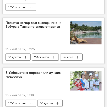
В Узбекистане
Госкомконкуренция Узбекистана
Отставки и назначения в Узбекистане
Попытка номер два: экопарк имени
Бабура в Ташкенте снова открылся
Политика
15 июня 2017, 17:25
Общество
Узбекистан
Ташкент
Центральный экопарк Ташкента имени Бабура
В Узбекистане определили лучших
медсестер
15 июня 2017, 17:08
В Узбекистане
Общество