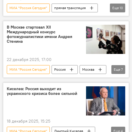
МИА "Россия Сегодня"
прямая трансляция
Еще
10
Пресс-центр
пресс-конференция
Презентация
доклад
Киев
В Москве стартовал XII
Международный конкурс
преступление
женщины
дети
фотожурналистики имени Андрея
Стенина
неонацизм
Украина
22 декабря 2025, 17:00
МИА "Россия Сегодня"
Россия
Москва
Еще
7
Андрей Стенин
Конкурс
память
конкурс фотографий
Дмитрий Киселев
Киселев: Россия выходит из
украинского кризиса более сильной
Общество
Культура
18 декабря 2025, 15:25
МИА "Россия Сегодня"
Дмитрий Киселев
Еще
4