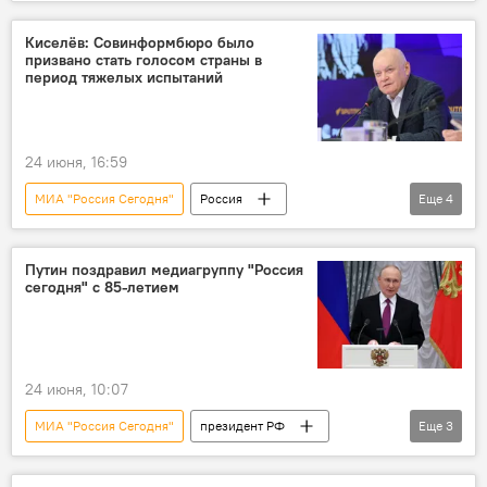
Москва
Образование
SputnikPro на Зубовском
СНГ
Киселёв: Совинформбюро было
призвано стать голосом страны в
журналисты
период тяжелых испытаний
24 июня, 16:59
МИА "Россия Сегодня"
Россия
Еще
4
Общество
Политика
Дмитрий Киселев
Совинформбюро
Путин поздравил медиагруппу "Россия
сегодня" с 85-летием
Sputnik
24 июня, 10:07
МИА "Россия Сегодня"
президент РФ
Еще
3
Владимир Путин
Совинформбюро