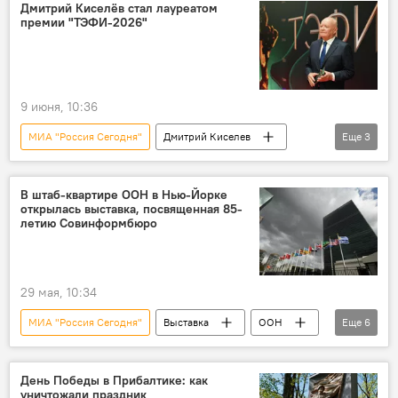
Общество
Дмитрий Киселёв стал лауреатом
премии "ТЭФИ-2026"
9 июня, 10:36
МИА "Россия Сегодня"
Дмитрий Киселев
Еще
3
премия
Москва
телеведущий
В штаб-квартире ООН в Нью-Йорке
открылась выставка, посвященная 85-
летию Совинформбюро
29 мая, 10:34
МИА "Россия Сегодня"
Выставка
ООН
Еще
6
Нью-Йорк
фотовыставка
Фото
Совинформбюро
РИА Новости
День Победы в Прибалтике: как
уничтожали праздник