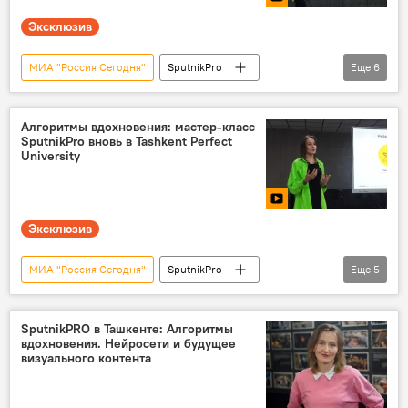
Эксклюзив
МИА "Россия Сегодня"
SputnikPro
Еще
6
Ташкент
Образование
нейросети
искусственный интеллект
IT-технологии
Алгоритмы вдохновения: мастер-класс
SputnikPro вновь в Tashkent Perfect
студенты
University
Эксклюзив
МИА "Россия Сегодня"
SputnikPro
Еще
5
проект
Образование
журналистика
мастер-класс
SputnikPRO в Ташкенте: Алгоритмы
вдохновения. Нейросети и будущее
студенты
Видео
визуального контента