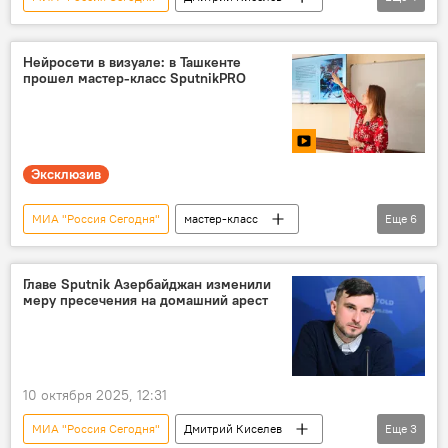
Россия
Украина
украинский кризис
СВО
Нейросети в визуале: в Ташкенте
прошел мастер-класс SputnikPRO
Эксклюзив
МИА "Россия Сегодня"
мастер-класс
Еще
6
Ташкент
Узбекистан
искусственный интеллект
СМИ
Главе Sputnik Азербайджан изменили
меру пресечения на домашний арест
Видео
эксклюзив
10 октября 2025, 12:31
МИА "Россия Сегодня"
Дмитрий Киселев
Еще
3