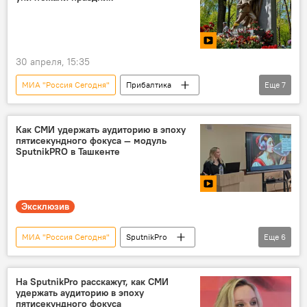
Россия
30 апреля, 15:35
МИА "Россия Сегодня"
Прибалтика
Еще
7
фильм
победа
Великая Отечественная война
история
Как СМИ удержать аудиторию в эпоху
пятисекундного фокуса — модуль
Видео
Колумнисты
Общество
SputnikPRO в Ташкенте
Эксклюзив
МИА "Россия Сегодня"
SputnikPro
Еще
6
Узбекистан
Ташкент
Видео
эксклюзив
СМИ
проект
На SputnikPro расскажут, как СМИ
удержать аудиторию в эпоху
пятисекундного фокуса