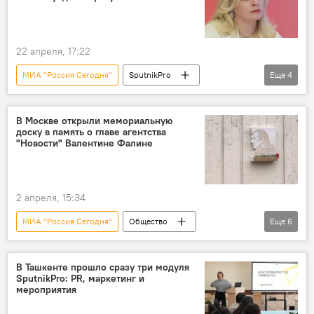
22 апреля, 17:22
МИА "Россия Сегодня"
SputnikPro
Еще
4
Образование
СМИ
проект
медиа
В Москве открыли мемориальную
доску в память о главе агентства
"Новости" Валентине Фалине
2 апреля, 15:34
МИА "Россия Сегодня"
Общество
Еще
6
Россия
Москва
память
дипломат
Журналист
В Ташкенте прошло сразу три модуля
SputnikPro: PR, маркетинг и
Мария Захарова
Дмитрий Киселев
мероприятия