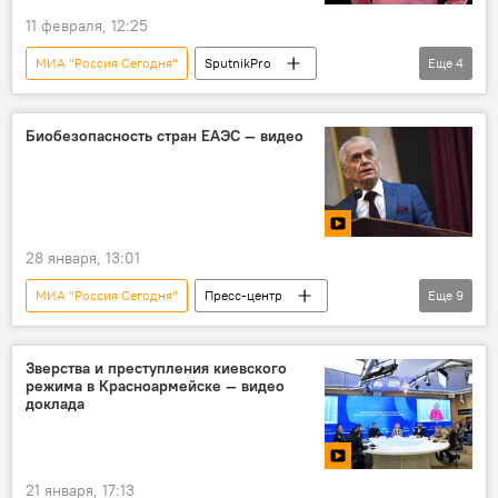
11 февраля, 12:25
МИА "Россия Сегодня"
SputnikPro
Еще
4
Лекция
проект
Образование
Фото
медиа
Биобезопасность стран ЕАЭС — видео
28 января, 13:01
МИА "Россия Сегодня"
Пресс-центр
Еще
9
ЕАЭС
Узбекистан и ЕАЭС: перспективы возможной интеграции
Зверства и преступления киевского
режима в Красноармейске — видео
Геннадий Онищенко
Москва
доклада
Минск
Астана
Бишкек
Ереван
Ташкент
21 января, 17:13