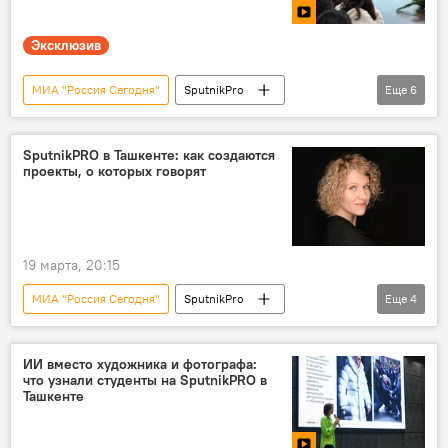
Эксклюзив
МИА "Россия Сегодня"
SputnikPro
Еще
6
Образование
маркетинг
проект
медиа
Видео
Узбекистан
SputnikPRO в Ташкенте: как создаются
проекты, о которых говорят
19 марта, 20:15
МИА "Россия Сегодня"
SputnikPro
Еще
4
Образование
маркетинг
проект
медиа
ИИ вместо художника и фотографа:
что узнали студенты на SputnikPRO в
Ташкенте