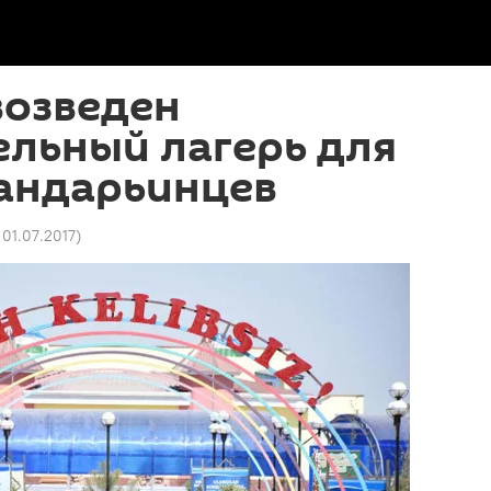
возведен
ельный лагерь для
андарьинцев
 01.07.2017
)