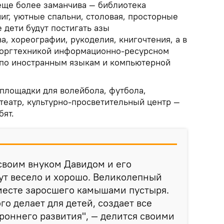
 еще более заманчива — библиотека
иг, уютные спальни, столовая, просторные
е дети будут постигать азы
а, хореографии, рукоделия, книгочтения, а в
оргтехникой информационно-ресурсном
 по иностранным языкам и компьютерной
площадки для волейбола, футбола,
театр, культурно-просветительный центр —
бят.
 своим внуком Давидом и его
тут весело и хорошо. Великолепный
месте заросшего камышами пустыря.
о делает для детей, создает все
ороннего развития", — делится своими