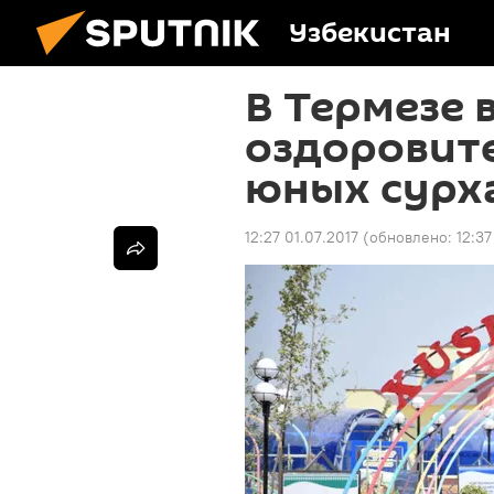
Узбекистан
В Термезе 
оздоровит
юных сурх
12:27 01.07.2017
(обновлено:
12:37