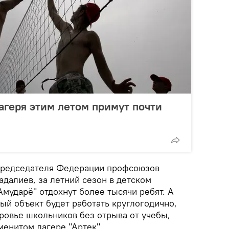
геря этим летом примут почти
 председателя Федерации профсоюзов
далиев, за летний сезон в детском
мударё" отдохнут более тысячи ребят. А
ый объект будет работать круглогодично,
ровье школьников без отрыва от учебы,
аменитом лагере "Артек".